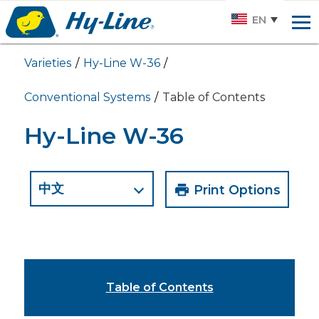
Hy-
EN
line.
Link
Varieties
Hy-Line W-36
to
homepage
Conventional Systems
Table of Contents
Hy-Line W-36
Filter by
Print Options
Language
Table of Contents